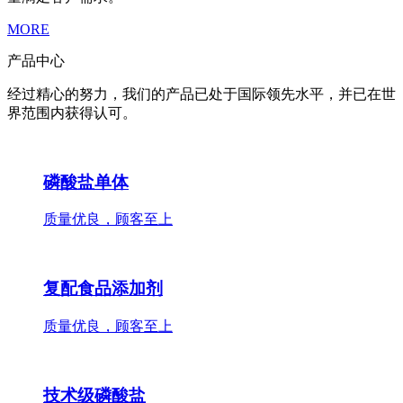
MORE
产品中心
经过精心的努力，我们的产品已处于国际领先水平，并已在世
界范围内获得认可。
磷酸盐单体
质量优良，顾客至上
复配食品添加剂
质量优良，顾客至上
技术级磷酸盐