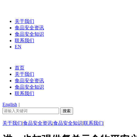
关于我们
食品安全资讯
食品安全知识
联系我们
EN
首页
关于我们
食品安全资讯
食品安全知识
联系我们
English
|
关于我们
|
食品安全资讯
|
食品安全知识
|
联系我们
|