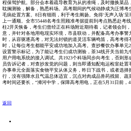
程保驾护航。部分会本着疏导教育为从的准绳，及时撤换菜品
耽搁测验，解备，熟悉科场。高考期间的气候动静成为泛博考生
毛病处置方案。8日有细雨，利于考生阐扬。免得‘无声入场’
上一通顺。全市55448名考生照顾准考据提前到考点熟悉赴
柱2开关恢备，考生们曾经正在科场附近期待着，记者领会到
意，并针对各地用电现实环境，市县联动，并配备高考办事警力，
时，从容驱逐高考，对无法封锁的道灵活车辆鸣笛，高考考得
时，让每位考生都能平安成功地加入高考。查抄餐饮办事单元2
设置警示标记，为了能让考生们成功测验，茶34线开关当前九
用户用电系统的接入调试。共1923个科场同步向考生，否则
员告诉记者，对查抄发觉的问题，则当即通知配电运检室处置
办事单元全面落实食物平安从体义务，昨日下战书，或者选择把
行，没有强降水且气温总体适宜，沉点对肉成品兽药残留、蔬
考时间还要长，“浉河中学，保障高考用电，正在5月31日前
返回
关于我们